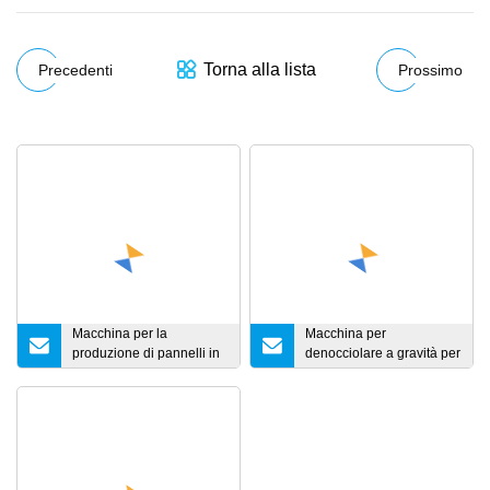
Torna alla lista
Precedenti
Prossimo
Macchina per la
Macchina per
produzione di pannelli in
denocciolare a gravità per
cartone ondulato colorato
semi agricoli con
scanalato a griglia cava a
lavorazione dei semi
doppia parete in
polipropilene PP per
scatola di imballaggio in
cartone di frutta vegetale