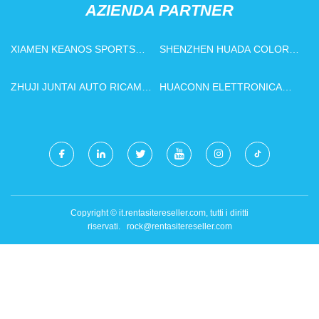
AZIENDA PARTNER
XIAMEN KEANOS SPORTS
SHENZHEN HUADA COLOR
CO., LTD
PRINTING CO., LTD
ZHUJI JUNTAI AUTO RICAMBI
HUACONN ELETTRONICA
PARTI CO.,LTD.
LIMITATA
Copyright © it.rentasitereseller.com, tutti i diritti
riservati.
rock@rentasitereseller.com