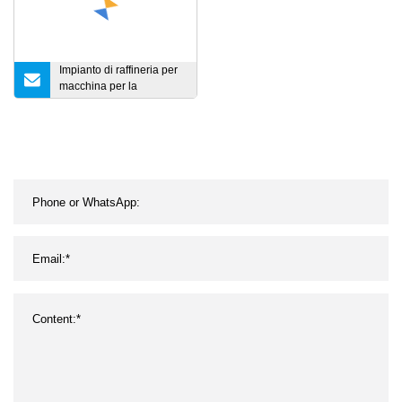
Impianto di raffineria per
macchina per la
raffinazione dell'olio di
palma per pressa per olio
Macchina per la
raffinazione dell'olio di
girasole