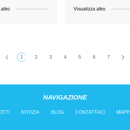
 altro
Visualizza altro
1
2
3
4
5
6
7
NAVIGAZIONE
OTTI
NOTIZIA
BLOG
CONTATTACI
MAPPA