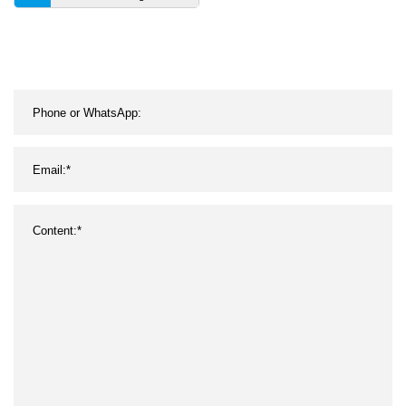
prodotta da Clj Serie Tqsx
Macchina per
denocciolare risaie ad
aspirazione