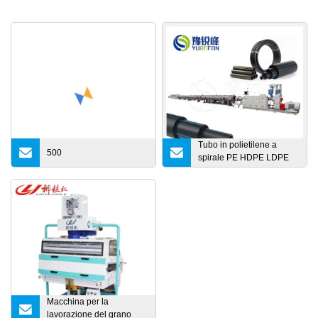
Tubo in polietilene a
500
spirale PE HDPE LDPE
PPR Plastica Acqua Gas
Fornitura di petrolio Tubo
per liquami Tubo Linea di
produzione per
estrusione di tubi
Macchina per la
produzione di tubi per
estrusore a vite singola
Macchina per la
lavorazione del grano